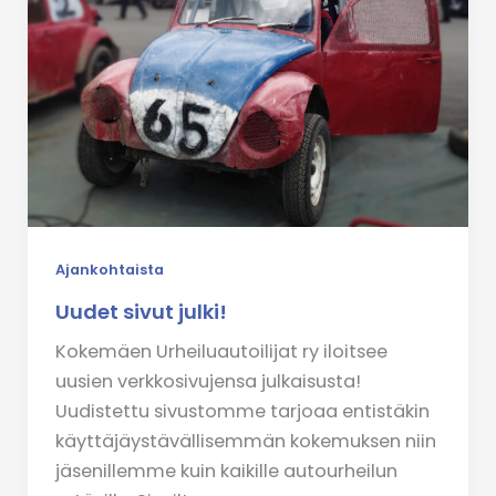
Ajankohtaista
Uudet sivut julki!
Kokemäen Urheiluautoilijat ry iloitsee
uusien verkkosivujensa julkaisusta!
Uudistettu sivustomme tarjoaa entistäkin
käyttäjäystävällisemmän kokemuksen niin
jäsenillemme kuin kaikille autourheilun