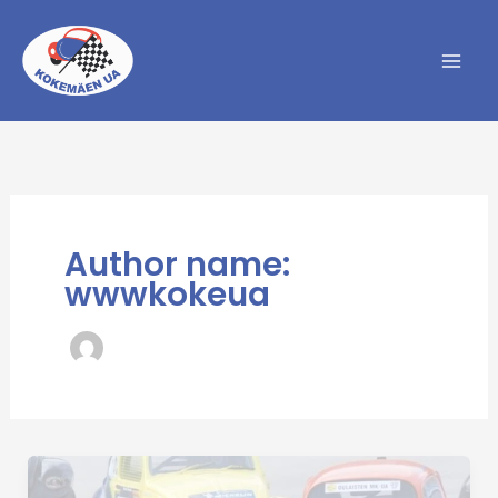
Siirry
sisältöön
Author name:
wwwkokeua