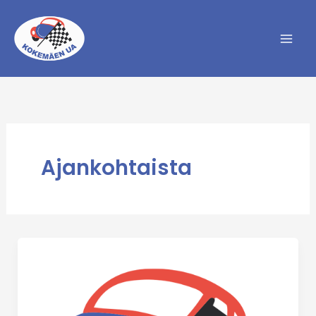
Siirry
sisältöön
Ajankohtaista