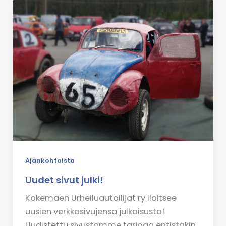
Ajankohtaista
Uudet sivut julki!
Kokemäen Urheiluautoilijat ry iloitsee
uusien verkkosivujensa julkaisusta!
Uudistettu sivustomme tarjoaa entistäkin