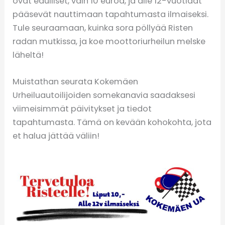
ovat edulliset, vain 10 euroa, ja alle 12-vuotiaat
pääsevät nauttimaan tapahtumasta ilmaiseksi.
Tule seuraamaan, kuinka sora pöllyää Risten
radan mutkissa, ja koe moottoriurheilun melske
läheltä!
Muistathan seurata Kokemäen
Urheiluautoilijoiden somekanavia saadaksesi
viimeisimmät päivitykset ja tiedot
tapahtumasta. Tämä on kevään kohokohta, jota
et halua jättää väliin!