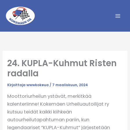
Siirry
sisältöön
24. KUPLA-Kuhmut Risten
radalla
Kirjoittaja
wwwkokeua
/
7 maaliskuun, 2024
Moottoriurheilun ystävät, merkitkää
kalenteriinne! Kokemäen Urheiluautoilijat ry
kutsuu teidät kaikki kiihkeän
autourheilutapahtuman pariin, kun
legendaariset ”KUPLA-Kuhmut” järjestetään