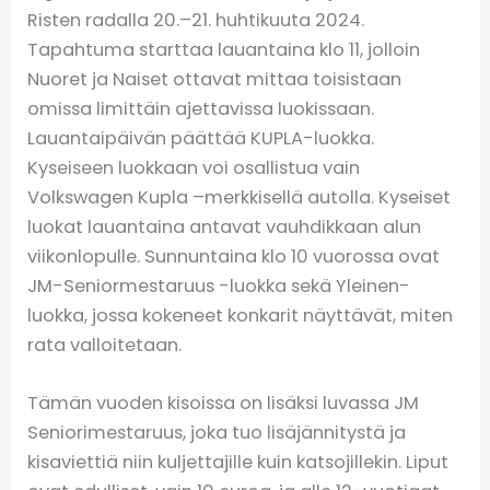
Risten radalla 20.–21. huhtikuuta 2024.
Tapahtuma starttaa lauantaina klo 11, jolloin
Nuoret ja Naiset ottavat mittaa toisistaan
omissa limittäin ajettavissa luokissaan.
Lauantaipäivän päättää KUPLA-luokka.
Kyseiseen luokkaan voi osallistua vain
Volkswagen Kupla –merkkisellä autolla. Kyseiset
luokat lauantaina antavat vauhdikkaan alun
viikonlopulle. Sunnuntaina klo 10 vuorossa ovat
JM-Seniormestaruus -luokka sekä Yleinen-
luokka, jossa kokeneet konkarit näyttävät, miten
rata valloitetaan.
Tämän vuoden kisoissa on lisäksi luvassa JM
Seniorimestaruus, joka tuo lisäjännitystä ja
kisaviettiä niin kuljettajille kuin katsojillekin. Liput